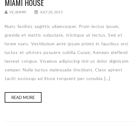
MIAMI HOUSE
VE_ADMIN
JULY 20, 2015
Nunc facilisis sagittis ullamcorper. Proin lectus ipsum,
gravida et mattis vulputate, tristique ut lectus. Sed et
lorem nunc. Vestibulum ante ipsum primis in faucibus orci
luctus et ultrices posuere cubilia Curae; Aenean eleifend
laoreet congue. Vivamus adipiscing nisl ut dolor dignissim
semper. Nulla luctus malesuada tincidunt. Class aptent
taciti sociosqu ad litora torquent per conubia […]
READ MORE