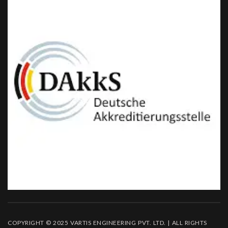
COPYRIGHT © 2025 VARTIS ENGINEERING PVT. LTD. | ALL RIGHTS