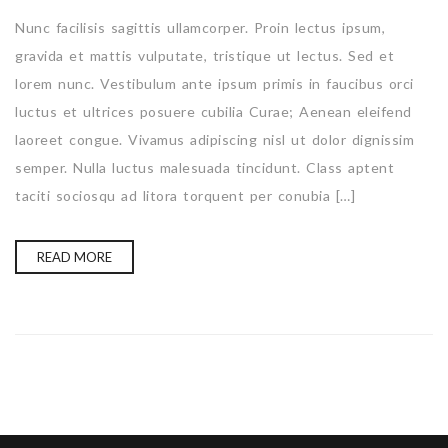
Nunc facilisis sagittis ullamcorper. Proin lectus ipsum,
gravida et mattis vulputate, tristique ut lectus. Sed et
lorem nunc. Vestibulum ante ipsum primis in faucibus orci
luctus et ultrices posuere cubilia Curae; Aenean eleifend
laoreet congue. Vivamus adipiscing nisl ut dolor dignissim
semper. Nulla luctus malesuada tincidunt. Class aptent
taciti sociosqu ad litora torquent per conubia […]
READ MORE